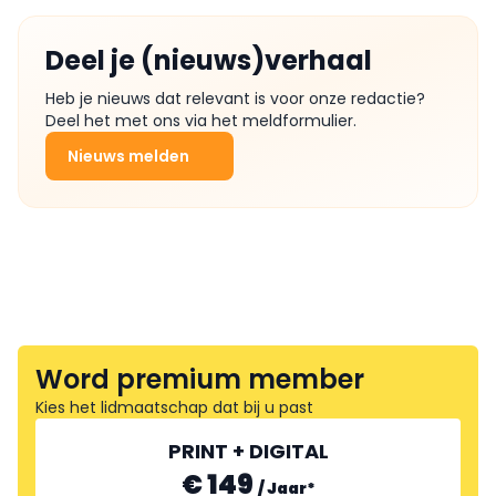
Deel je (nieuws)verhaal
Heb je nieuws dat relevant is voor onze redactie?
Deel het met ons via het meldformulier.
Nieuws melden
Word premium member
Kies het lidmaatschap dat bij u past
PRINT + DIGITAL
€ 149
/
Jaar
*