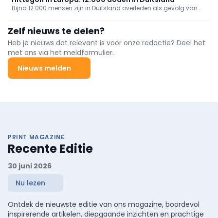
Bijna 12.000 mensen zijn in Duitsland overleden als gevolg van
de hittegolf, zo blijkt uit cijfers die donderdag zijn gepubliceerd
door het Robert Koch-Instituut.
Zelf nieuws te delen?
Heb je nieuws dat relevant is voor onze redactie? Deel het
met ons via het meldformulier.
Nieuws melden
PRINT MAGAZINE
Recente Editie
30 juni 2026
Nu lezen
Ontdek de nieuwste editie van ons magazine, boordevol
inspirerende artikelen, diepgaande inzichten en prachtige