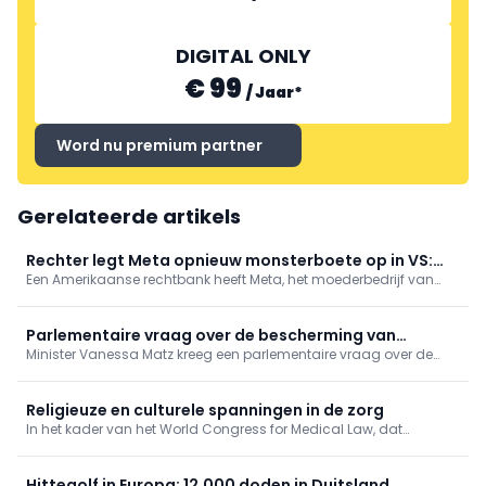
DIGITAL ONLY
€ 99
/
Jaar
*
Word nu premium partner
Gerelateerde artikels
Rechter legt Meta opnieuw monsterboete op in VS:
Een Amerikaanse rechtbank heeft Meta, het moederbedrijf van
bedrijf moet kinderen meer beschermen
onder meer Instagram en Facebook, donderdag een boete
opgelegd van 567 miljoen dollar, omdat het bedrijf onvoldoende
maatregelen neemt om jonge gebruikers te beschermen.
Parlementaire vraag over de bescherming van
Minister Vanessa Matz kreeg een parlementaire vraag over de
persoonsgegevens bij gebruik van apps in het kader
bescherming van persoonsgegevens in femtech-apps. Ze wijst
van reproductieve gezondheidszorg
op het bestaande Europese regelgevend kader, maar zegt de
aandacht voor sensibilisering rond het gebruik van deze apps te
Religieuze en culturele spanningen in de zorg
willen versterken.
In het kader van het World Congress for Medical Law, dat
momenteel plaatsvindt in Antwerpen, werd vandaag de
Cusanus Leerstoel voor Gezondheidsrecht en Religieuze Diversiteit
officieel boven de doopvont gehouden.
Hittegolf in Europa: 12.000 doden in Duitsland