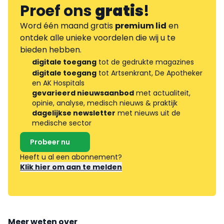
Proef ons
gratis
!
Word één maand gratis
premium lid
en
ontdek alle unieke voordelen die wij u te
bieden hebben.
digitale toegang
tot de gedrukte magazines
digitale toegang
tot Artsenkrant, De Apotheker
en AK Hospitals
gevarieerd nieuwsaanbod
met actualiteit,
opinie, analyse, medisch nieuws & praktijk
dagelijkse newsletter
met nieuws uit de
medische sector
Probeer nu
Heeft u al een abonnement?
Klik hier om aan te melden
Meer weten over