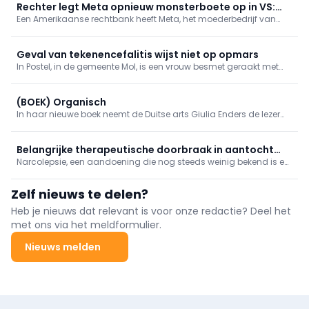
Rechter legt Meta opnieuw monsterboete op in VS:
Een Amerikaanse rechtbank heeft Meta, het moederbedrijf van
bedrijf moet kinderen meer beschermen
onder meer Instagram en Facebook, donderdag een boete
opgelegd van 567 miljoen dollar, omdat het bedrijf onvoldoende
maatregelen neemt om jonge gebruikers te beschermen.
Geval van tekenencefalitis wijst niet op opmars
In Postel, in de gemeente Mol, is een vrouw besmet geraakt met
tekenencefalitis na een tekenbeet die ze opliep in de regio. Dat
meldt RTV en het Agentschap Zorg bevestigt het nieuws.
(BOEK) Organisch
In haar nieuwe boek neemt de Duitse arts Giulia Enders de lezer
mee op een fascinerende reis doorheen het lichaam. Longen,
spieren, hersenen, huid en het immuunsysteem worden op een
originele manier voorgesteld.
Belangrijke therapeutische doorbraak in aantocht
Narcolepsie, een aandoening die nog steeds weinig bekend is en
voor narcolepsie
vaak pas laat wordt gediagnosticeerd, heeft een ingrijpende
invloed op het dagelijks leven van patiënten.
Zelf nieuws te delen?
Heb je nieuws dat relevant is voor onze redactie? Deel het
met ons via het meldformulier.
Nieuws melden