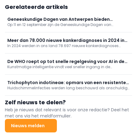
Gerelateerde artikels
Geneeskundige Dagen van Antwerpen bieden
Op 11 en 12 september zijn de Geneeskundige Dagen van
gevarieerd programma
Antwerpen toe aan hun 81ste editie. Op het programma onder
meer tussenkomsten over vaccinaties, cardiologie, NKO, MKA en
nood- en rampgeneeskunde.
Meer dan 78.000 nieuwe kankerdiagnoses in 2024 in
In 2024 werden in ons land 78.697 nieuwe kankerdiagnoses
België
geregistreerd, een stijging met 1,4 procent in vergelijking met het
jaar ervoor. Dat blijkt uit cijfers van Stichting Kankerregister.
De WHO roept op tot snelle regelgeving voor AI in de
Kunstmatige intelligentie vindt veel sneller ingang in de
gezondheidszorg
gezondheidszorg dan de regelgeving die bedoeld is om deze te
reguleren, waarschuwt de regionale directeur van de WHO voor
Europa, dr. Hans Henri P. Kluge.
Trichophyton indotineae: opmars van een resistente
Huidschimmelinfecties werden lang beschouwd als onschuldig
tinea
en vlot behandelbaar, maar met de opkomst van Trichophyton
indotineae staan we vandaag voor een nieuwe uitdaging. Deze
Zelf nieuws te delen?
dermatofyt, voor het eerst geïdentificeerd op het Indiase
subcontinent, kenmerkt zich door vaak uitgebreide en
Heb je nieuws dat relevant is voor onze redactie? Deel het
terugkerende infecties en een hoge mate van resistentie tegen
met ons via het meldformulier.
terbinafine. Twee recente publicaties bieden meer inzicht in de
omvang van het fenomeen en de praktische gevolgen voor de
Nieuws melden
dermatologische praktijk.