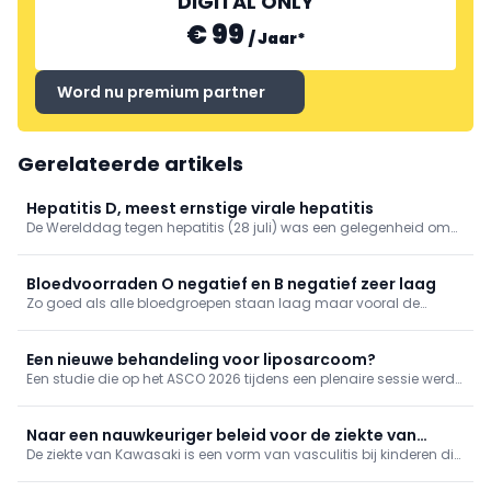
DIGITAL ONLY
€ 99
/
Jaar
*
Word nu premium partner
Gerelateerde artikels
Hepatitis D, meest ernstige virale hepatitis
De Werelddag tegen hepatitis (28 juli) was een gelegenheid om
eraan te herinneren dat deze aandoening nog steeds een van de
belangrijkste oorzaken is van levercirrose en leverkanker.
Bloedvoorraden O negatief en B negatief zeer laag
Zo goed als alle bloedgroepen staan laag maar vooral de
voorraden aan O negatief en B negatief baren zorgen.
Een nieuwe behandeling voor liposarcoom?
Een studie die op het ASCO 2026 tijdens een plenaire sessie werd
voorgesteld, toont aan dat abemaciclib, een CDK4-remmer, de
progressievrije overleving bij patiënten met een gevorderd
gedefifferentieerd liposarcoom, significant verlengt.
Naar een nauwkeuriger beleid voor de ziekte van
De ziekte van Kawasaki is een vorm van vasculitis bij kinderen die
Kawasaki?
nog steeds bijzonder moeilijk te diagnosticeren is. Vooral bij een
niet-klassiek of incompleet ziektebeeld vormt de diagnose een