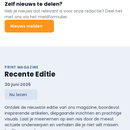
Zelf nieuws te delen?
uitdaging, terwijl het risico op coronaire complicaties reëel blijft.
Twee recente studies bieden nieuwe inzichten in de diagnostiek
Heb je nieuws dat relevant is voor onze redactie? Deel het
en de initiële behandeling van de aandoening.
met ons via het meldformulier.
Nieuws melden
PRINT MAGAZINE
Recente Editie
30 juni 2026
Nu lezen
Ontdek de nieuwste editie van ons magazine, boordevol
inspirerende artikelen, diepgaande inzichten en prachtige
visuals. Laat je meenemen op een reis door de meest
actuele onderwerpen en verhalen die je niet wilt missen.