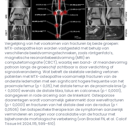
Vergelijking van het voorkomen van fracturen bij beide groepen:
MTX-osteopathie kan worden vastgesteld met behulp van
verschillende beeldvormingstechnieken, zoals röntgenfoto’s,
magnetische resonantiebeeldvorming (MRI) en
computertomografie (CBCT), waarbij een band- of meandervormig
patroon langs de groeischijf zichtbaar is door verdichting of
signaalverandering. Wat betreft de skeletale verdeling vertonen
patiënten met MTX-osteopathie voornamelijk fracturen van de
onderste ledematen met een significant hogere frequentie van het
proximale femur (p < 0,05), het distale femur en de proximale knie (p
< 0,0001) evenals de distale tibia, talus en calcaneus (p < 0,0001),
aangegeven in rode arcering aan de linkerkant. Osteoporose
daarentegen wordt voornamelijk gekenmerkt door wervelfracturen
(p < 0,0001) en fracturen van het distale deel van de radius (p <
0,0506). Een botspecifieke therapie kan de symptomen aanzienlijk
verminderen en zorgen voor consolidatie van de fractuur met
bijbehorende morfologische verbetering (von Brackel FN, et al. Calcif
Tissue Int 2024;115, 599–610).