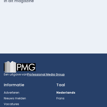
In dit magazine
Footer
Een uitgave van
Professional Media Group
Informatie
Taal
Adverteren
Nederlands
Nieuws melden
Frans
Vacatures