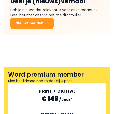
Deel je (nieuws)verhaal
Heb je nieuws dat relevant is voor onze redactie?
Deel het met ons via het meldformulier.
Nieuws melden
Word premium member
Kies het lidmaatschap dat bij u past
PRINT + DIGITAL
€ 149
/
Jaar
*