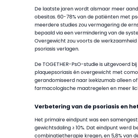
De laatste jaren wordt alsmaar meer aanda
obesitas
. 60-78% van de patiënten met psor
meerdere studies zou vermagering de erns
bepaald via een vermindering van de syst
Overgewicht zou voorts de
werkzaamheid
psoriasis verlagen.
De TOGETHER-PsO-studie is uitgevoerd bij 
plaquepsoriasis én overgewicht met comor
gerandomiseerd naar ixekizumab alleen of
farmacologische maatregelen en meer
li
Verbetering van de psoriasis en he
Het
primaire eindpunt
was een
samengeste
gewichtsdaling ≥ 10%. Dat eindpunt werd be
combinatietherapie
kregen, en 5,8% van de