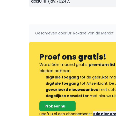
doi:10.1111/jdv.70247.
Geschreven door
Dr. Roxane Van de Merckt
Proef ons
gratis
!
Word één maand gratis
premium lid
bieden hebben.
digitale toegang
tot de gedrukte ma
digitale toegang
tot Artsenkrant, De 
gevarieerd nieuwsaanbod
met actua
dagelijkse newsletter
met nieuws ui
Probeer nu
Heeft u al een abonnement?
Klik hier o