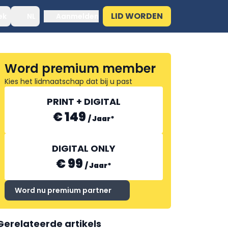
LID WORDEN
ek
NL
Aanmelden
Word premium member
Kies het lidmaatschap dat bij u past
PRINT + DIGITAL
€ 149
/
Jaar
*
DIGITAL ONLY
€ 99
/
Jaar
*
Word nu premium partner
Gerelateerde artikels