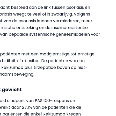
cht besteed aan de link tussen psoriasis en
iasis weegt te veel of is zwaarlijvig. Volgens
t van de psoriasis kunnen verminderen, meer
emische ontsteking en de
insulineresistentie
.
van bepaalde systemische
geneesmiddelen
voor
patiënten met een matig ernstige tot ernstige
biditeit of
obesitas
. De patiënten werden
 ixekizumab plus
tirzepatide
boven op niet-
chaamsbeweging
.
t gewicht
ld eindpunt
van PASI100-respons en
reikt door 27,1% van de patiënten die de
 patiënten die enkel ixekizumab kregen.