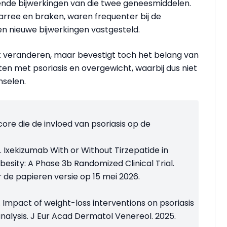
kende
bijwerkingen
van die twee
geneesmiddelen
.
rree en braken, waren frequenter bij de
een nieuwe
bijwerkingen
vastgesteld.
iet veranderen, maar bevestigt toch het belang van
ten met psoriasis en overgewicht, waarbij dus niet
nselen.
core die de invloed van psoriasis op de
.
Ixekizumab With or Without Tirzepatide in
besity: A Phase 3b Randomized Clinical Trial.
 de papieren versie op
15 mei 2026.
l. Impact of weight-loss interventions on psoriasis
nalysis. J Eur Acad Dermatol Venereol. 2025.