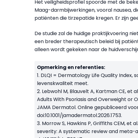
Het veiligheidsprofiel spoorde met de be
Maag-darmbijwerkingen, vooral nausea, dia
patiënten die
tirzepatide
kregen. Er zijn g
De studie zal de huidige praktijkvoering n
een breder therapeutisch beleid bij patiën
alleen wordt gekeken naar de huidverschij
Opmerking en referenties:
1. DLQI = Dermatology Life Quality Index, s
levenskwaliteit meet.
2. Lebwohl M, Blauvelt A, Kartman CE, et al
Adults With Psoriasis and Overweight or O
JAMA Dermatol.
Online gepubliceerd voor
doi:10.1001/jamadermatol.2026.1753.
3. Morrow S, Hawkins P, Griffiths CEM, et a
severity: A systematic review and meta-a