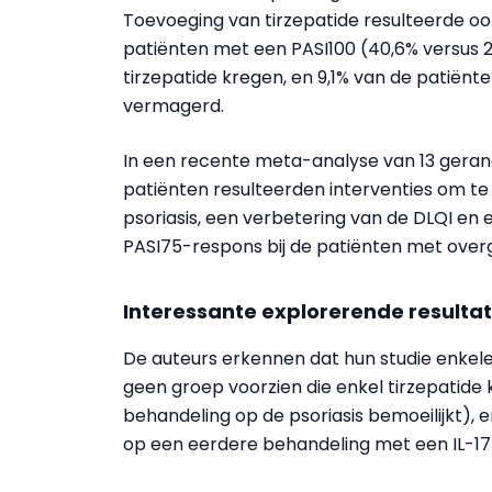
Toevoeging van
tirzepatide
resulteerde ook
patiënten met een PASI100 (40,6% versus 2
tirzepatide
kregen, en 9,1% van de patiënten
vermagerd.
In een recente
meta-analyse
van 13 gerand
patiënten resulteerden interventies om te
psoriasis, een verbetering van de DLQI en 
PASI75-respons bij de patiënten met over
Interessante explorerende resulta
De auteurs erkennen dat hun studie enkele 
geen groep voorzien die enkel
tirzepatide
k
behandeling op de psoriasis bemoeilijkt)
op een eerdere behandeling met een IL-17-