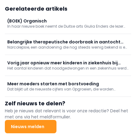
Gerelateerde artikels
(BOEK) Organisch
In haar nieuwe boek neemt de Duitse arts Giulia Enders de lezer
mee op een fascinerende reis doorheen het lichaam. Longen,
spieren, hersenen, huid en het immuunsysteem worden op een
originele manier voorgesteld.
Belangrijke therapeutische doorbraak in aantocht
Narcolepsie, een aandoening die nog steeds weinig bekend is en
voor narcolepsie
vaak pas laat wordt gediagnosticeerd, heeft een ingrijpende
invloed op het dagelijks leven van patiënten.
Vorig jaar opnieuw meer kinderen in ziekenhuis bij
Het aantal kinderen dat noodgedwongen in een ziekenhuis werd
gebrek aan jeugdhulp
opgenomen omdat er geen plaats is in de jeugdhulp, is vorig
jaar opnieuw gestegen.
Meer moeders starten met borstvoeding
Dat blijkt uit de nieuwste cijfers van Opgroeien, die worden
gepubliceerd aan de vooravond van de Week van de
Borstvoeding (1 tot 7 augustus).
Zelf nieuws te delen?
Heb je nieuws dat relevant is voor onze redactie? Deel het
met ons via het meldformulier.
Nieuws melden