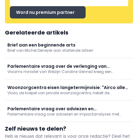
Word nu premium partner
Gerelateerde artikels
Brief aan een beginnende arts
Brief van Michel Deneyer aan startende artsen
Parlementaire vraag over de verlenging van
Vlaams minister van Welzijn Caroline Gennez kreeg een
beheersovereenkomsten voor preventief
parlementaire vraag over de verlenging van de bestaande
gezondheidsbeleid
beheersovereenkomsten voor het preventieve gezondheidsbeleid
Woonzorgcentra eisen langetermijnvisie: "Airco alleen
Vlozo, de koepel van private woonzorgcentra, hekelt de
bereidt ons niet voor op toekomst"
"opeenstapeling van regels" waar de sector aan moet voldoen.
Daarom pleit ze maandag samen met de Franstalige
tegenhanger Femarbel voor een modernisering van de
Parlementaire vraag over adviezen en
erkennings- en investeringskaders.
Parlementaire vraag over adviezen en impactanalyses met
impactanalyses met betrekking tot de hervorming
betrekking tot de hervorming ziekenhuislandschap
ziekenhuislandschap
Zelf nieuws te delen?
Heb je nieuws dat relevant is voor onze redactie? Deel het