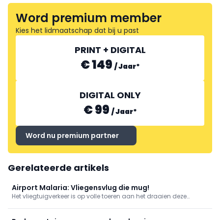
Word premium member
Kies het lidmaatschap dat bij u past
PRINT + DIGITAL
€ 149
/
Jaar
*
DIGITAL ONLY
€ 99
/
Jaar
*
Word nu premium partner
Gerelateerde artikels
Airport Malaria: Vliegensvlug die mug!
Het vliegtuigverkeer is op volle toeren aan het draaien deze
zomermaanden. Toch werd er vorige week iets gerapporteerd dat
slechts weinig beschreven is, namelijk ‘Airport Malaria’ (Aviation
Direct, 2026).