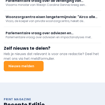
Parlementaire vraag over de verlenging van
Vlaams minister van Welzijn Caroline Gennez kreeg een
beheersovereenkomsten voor preventief
parlementaire vraag over de verlenging van de bestaande
gezondheidsbeleid
beheersovereenkomsten voor het preventieve gezondheidsbeleid
Woonzorgcentra eisen langetermijnvisie: "Airco alleen
Vlozo, de koepel van private woonzorgcentra, hekelt de
bereidt ons niet voor op toekomst"
"opeenstapeling van regels" waar de sector aan moet voldoen.
Daarom pleit ze maandag samen met de Franstalige
tegenhanger Femarbel voor een modernisering van de
Parlementaire vraag over adviezen en
erkennings- en investeringskaders.
Parlementaire vraag over adviezen en impactanalyses met
impactanalyses met betrekking tot de hervorming
betrekking tot de hervorming ziekenhuislandschap
ziekenhuislandschap
Zelf nieuws te delen?
Heb je nieuws dat relevant is voor onze redactie? Deel het
met ons via het meldformulier.
Nieuws melden
PRINT MAGAZINE
Recente Editie