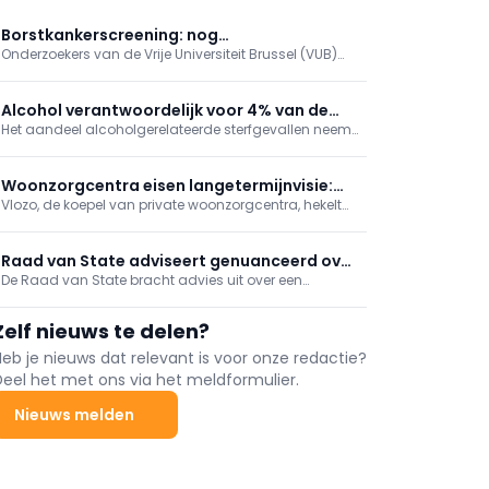
Borstkankerscreening: nog
Onderzoekers van de Vrije Universiteit Brussel (VUB)
betrouwbaardere simulatiemodellen
hebben een ingenieuze manier gevonden om de
computerberekeningen te verbeteren die ten
grondslag liggen aan programma’s voor
Alcohol verantwoordelijk voor 4% van de
borstkankerscreening.
Het aandeel alcoholgerelateerde sterfgevallen neemt
sterfgevallen in België
jaar na jaar toe, met de sterkste stijging in het
Brussels Hoofdstedelijk Gewest, blijkt uit de recentste
cijfers van Sciensano.
Woonzorgcentra eisen langetermijnvisie:
Vlozo, de koepel van private woonzorgcentra, hekelt
"Airco alleen bereidt ons niet voor op
de "opeenstapeling van regels" waar de sector aan
toekomst"
moet voldoen. Daarom pleit ze maandag samen
met de Franstalige tegenhanger Femarbel voor een
Raad van State adviseert genuanceerd over
modernisering van de erkennings- en
De Raad van State bracht advies uit over een
wetsvoorstel taalbeheersing
investeringskaders.
wetsvoorstel dat gezondheidszorgbeoefenaars wil
gezondheidszorgbeoefenaars
verplichten voldoende kennis van de taal van hun
Zelf nieuws te delen?
werkgebied aan te tonen.
Heb je nieuws dat relevant is voor onze redactie?
Deel het met ons via het meldformulier.
Nieuws melden