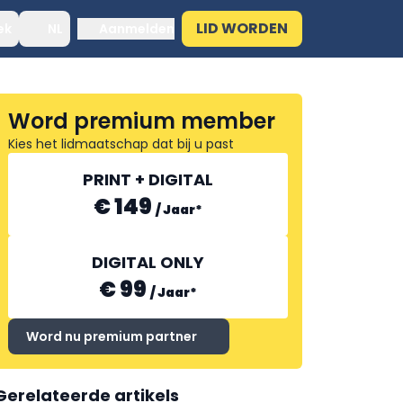
LID WORDEN
ek
NL
Aanmelden
Word premium member
Kies het lidmaatschap dat bij u past
PRINT + DIGITAL
€ 149
/
Jaar
*
DIGITAL ONLY
€ 99
/
Jaar
*
Word nu premium partner
Gerelateerde artikels