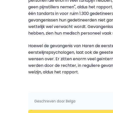
personen die enorm veel tandpijn hebben, 
geen pijnstillers nemen", aldus het rappor
één tandarts in voor ruim 1.300 gedetinee
gevangenissen hun gedetineerden niet gara
wettelijk wel verwacht wordt. Gevangenis
hebben, zien hun medisch personeel vaak 
Hoewel de gevangenis van Haren de eerste i
eerstelijnspsychologen, laat ook de geest
wensen over. Er zitten enorm veel geïnte
werden door de rechter, in reguliere gevan
welzijn, aldus het rapport.
Geschreven door
Belga