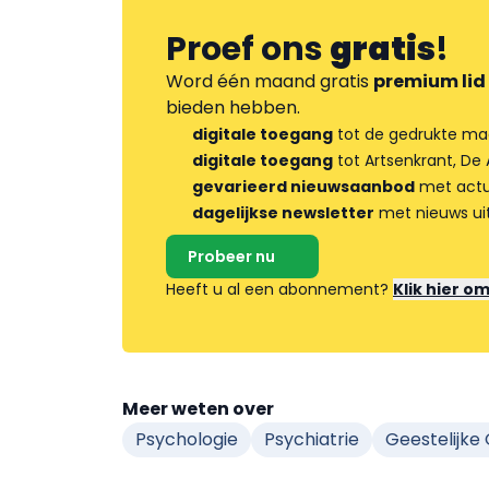
Proef ons
gratis
!
Word één maand gratis
premium lid
bieden hebben.
digitale toegang
tot de gedrukte ma
digitale toegang
tot Artsenkrant, De 
gevarieerd nieuwsaanbod
met actua
dagelijkse newsletter
met nieuws ui
Probeer nu
Heeft u al een abonnement?
Klik hier o
Meer weten over
Psychologie
Psychiatrie
Geestelijke