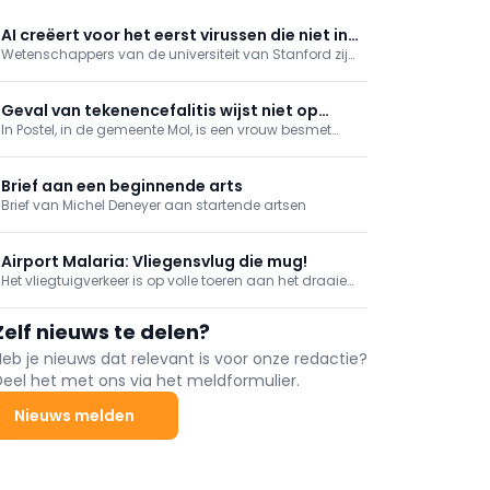
AI creëert voor het eerst virussen die niet in
Wetenschappers van de universiteit van Stanford zijn
natuur voorkomen
er voor het eerst in geslaagd om virussen, die nog
niet in de natuur voorkwamen, te ontwerpen met
artificiële intelligentie (AI)
Geval van tekenencefalitis wijst niet op
In Postel, in de gemeente Mol, is een vrouw besmet
opmars
geraakt met tekenencefalitis na een tekenbeet die ze
opliep in de regio. Dat meldt RTV en het Agentschap
Zorg bevestigt het nieuws.
Brief aan een beginnende arts
Brief van Michel Deneyer aan startende artsen
Airport Malaria: Vliegensvlug die mug!
Het vliegtuigverkeer is op volle toeren aan het draaien
deze zomermaanden. Toch werd er vorige week iets
gerapporteerd dat slechts weinig beschreven is,
Zelf nieuws te delen?
namelijk ‘Airport Malaria’ (Aviation Direct, 2026).
Heb je nieuws dat relevant is voor onze redactie?
Deel het met ons via het meldformulier.
Nieuws melden