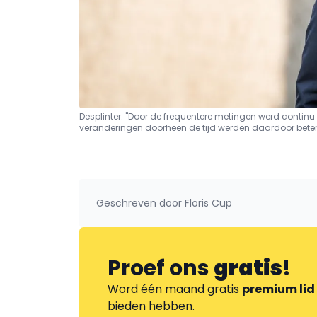
Desplinter: "Door de frequentere metingen werd conti
veranderingen doorheen de tijd werden daardoor beter
Geschreven door
Floris Cup
Proef ons
gratis
!
Word één maand gratis
premium lid
bieden hebben.