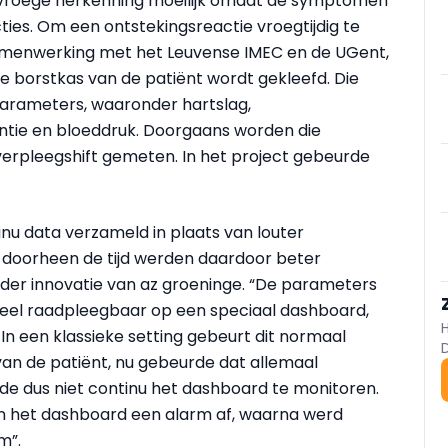
ft vroege herkenning moeilijk omdat de symptomen
cties. Om een ontstekingsreactie vroegtijdig te
amenwerking met het Leuvense IMEC en de UGent,
e borstkas van de patiënt wordt gekleefd. Die
parameters, waaronder hartslag,
tie en bloeddruk. Doorgaans worden die
verpleegshift gemeten. In het project gebeurde
nu data verzameld in plaats van louter
doorheen de tijd werden daardoor beter
leider innovatie van az groeninge. “De parameters
eel raadpleegbaar op een speciaal dashboard,
n een klassieke setting gebeurt dit normaal
an de patiënt, nu gebeurde dat allemaal
de dus niet continu het dashboard te monitoren.
in het dashboard een alarm af, waarna werd
m”.