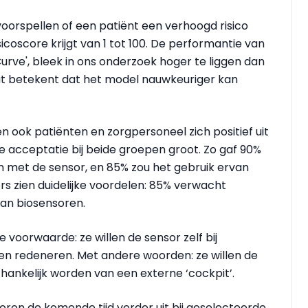
 voorspellen of een patiënt een verhoogd risico
sicoscore krijgt van 1 tot 100. De performantie van
urve', bleek in ons onderzoek hoger te liggen dan
 Dat betekent dat het model nauwkeuriger kan
 ook patiënten en zorgpersoneel zich positief uit
e acceptatie bij beide groepen groot. Zo gaf 90%
en met de sensor, en 85% zou het gebruik ervan
s zien duidelijke voordelen: 85% verwacht
van biosensoren.
 voorwaarde: ze willen de sensor zelf bij
ven redeneren. Met andere woorden: ze willen de
hankelijk worden van een externe ‘cockpit’.
soren de komende tijd verder uit bij geselecteerde