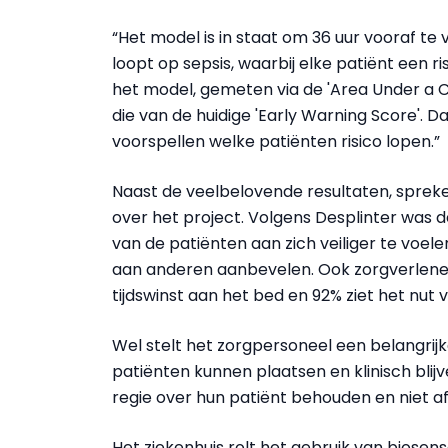
“Het model is in staat om 36 uur vooraf te
loopt op sepsis, waarbij elke patiënt een ri
het model, gemeten via de 'Area Under a C
die van de huidige 'Early Warning Score'.
voorspellen welke patiënten risico lopen.”
Naast de veelbelovende resultaten, spreken
over het project. Volgens Desplinter was d
van de patiënten aan zich veiliger te voel
aan anderen aanbevelen. Ook zorgverlener
tijdswinst aan het bed en 92% ziet het nut 
Wel stelt het zorgpersoneel een belangrijke
patiënten kunnen plaatsen en klinisch blij
regie over hun patiënt behouden en niet af
Het ziekenhuis rolt het gebruik van biosen