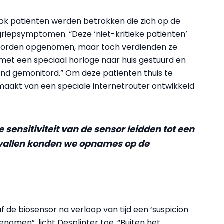
 ook patiënten werden betrokken die zich op de
iepsymptomen. “Deze ‘niet-kritieke patiënten’
 worden opgenomen, maar toch verdienden ze
et een speciaal horloge naar huis gestuurd en
and gemonitord.” Om deze patiënten thuis te
maakt van een speciale internetrouter ontwikkeld
 sensitiviteit van de sensor leidden tot een
evallen konden we opnames op de
f de biosensor na verloop van tijd een ‘suspicion
nomen”, licht Desplinter toe. “Buiten het