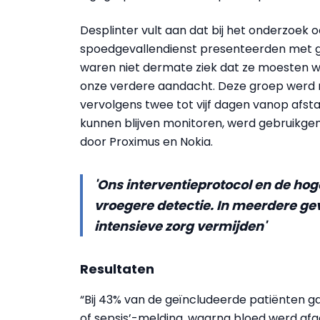
Desplinter vult aan dat bij het onderzoek
spoedgevallendienst presenteerden met gr
waren niet dermate ziek dat ze moesten
onze verdere aandacht. Deze groep werd m
vervolgens twee tot vijf dagen vanop afst
kunnen blijven monitoren, werd gebruikge
door Proximus en Nokia.
'Ons interventieprotocol en de hoge
vroegere detectie. In meerdere g
intensieve zorg vermijden'
Resultaten
“Bij 43% van de geïncludeerde patiënten ga
of sepsis’-melding, waarna bloed werd afge