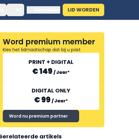
LID WORDEN
ek
NL
Aanmelden
Word premium member
Kies het lidmaatschap dat bij u past
PRINT + DIGITAL
€ 149
/
Jaar
*
DIGITAL ONLY
€ 99
/
Jaar
*
Word nu premium partner
Gerelateerde artikels