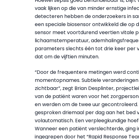
Hoewel sepsis goed behandelbaar is, blij
vaak lijken op die van minder ernstige infe
detecteren hebben de onderzoekers in s
een speciale biosensor ontwikkeld die op d
sensor meet voortdurend veertien vitale 
lichaamstemperatuur, ademhalingsfrequen
parameters slechts één tot drie keer per 
dat om de vijftien minuten.
“Door de frequentere metingen werd conti
momentopnames. Subtiele veranderingen 
zichtbaar”, zegt Brian Desplinter, project
van de patiënt waren voor het zorgperson
en werden om de twee uur gecontroleerd. I
gesproken driemaal per dag aan het bed v
volautomatisch. Een verpleegkundige hoef
Wanneer een patiënt verslechterde, ging 
ingegrepen door het “Rapid Response Tea