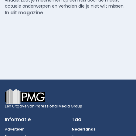
visuals. Laat je meenemen op een reis door de meest
actuele onderwerpen en verhalen die je niet wilt missen.
In dit magazine
Footer
Een uitgave van
Professional Media Group
Informatie
Taal
Adverteren
Nederlands