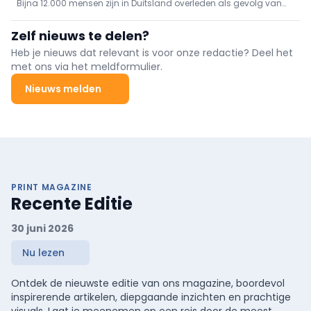
Bijna 12.000 mensen zijn in Duitsland overleden als gevolg van
de hittegolf, zo blijkt uit cijfers die donderdag zijn gepubliceerd
door het Robert Koch-Instituut.
Zelf nieuws te delen?
Heb je nieuws dat relevant is voor onze redactie? Deel het
met ons via het meldformulier.
Nieuws melden
PRINT MAGAZINE
Recente Editie
30 juni 2026
Nu lezen
Ontdek de nieuwste editie van ons magazine, boordevol
inspirerende artikelen, diepgaande inzichten en prachtige