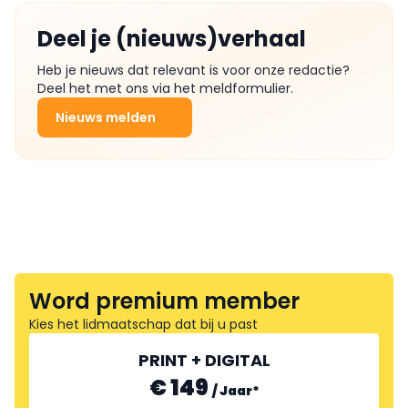
Deel je (nieuws)verhaal
Heb je nieuws dat relevant is voor onze redactie?
Deel het met ons via het meldformulier.
Nieuws melden
Word premium member
Kies het lidmaatschap dat bij u past
PRINT + DIGITAL
€ 149
/
Jaar
*