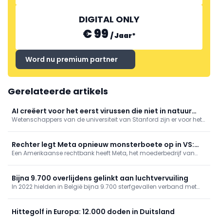
DIGITAL ONLY
€ 99
/
Jaar
*
Word nu premium partner
Gerelateerde artikels
AI creëert voor het eerst virussen die niet in natuur
Wetenschappers van de universiteit van Stanford zijn er voor het
voorkomen
eerst in geslaagd om virussen, die nog niet in de natuur
voorkwamen, te ontwerpen met artificiële intelligentie (AI)
Rechter legt Meta opnieuw monsterboete op in VS:
Een Amerikaanse rechtbank heeft Meta, het moederbedrijf van
bedrijf moet kinderen meer beschermen
onder meer Instagram en Facebook, donderdag een boete
opgelegd van 567 miljoen dollar, omdat het bedrijf onvoldoende
maatregelen neemt om jonge gebruikers te beschermen.
Bijna 9.700 overlijdens gelinkt aan luchtvervuiling
In 2022 hielden in België bijna 9.700 sterfgevallen verband met
luchtvervuiling, zo blijkt uit gegevens van gezondheidsinstituut
Sciensano. De organisatie bracht ook andere risicofactoren van
overlijden in kaart.
Hittegolf in Europa: 12.000 doden in Duitsland