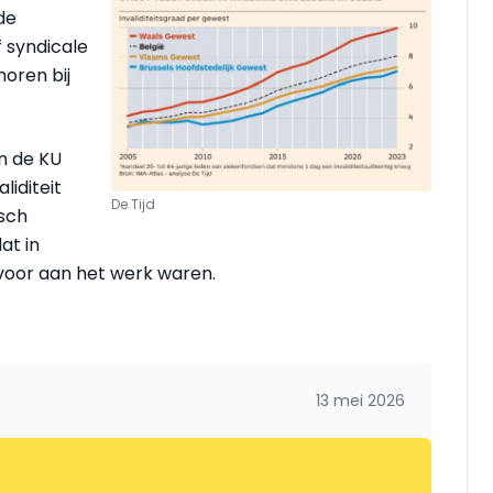
de
f syndicale
horen bij
n de KU
liditeit
De Tijd
sch
at in
oor aan het werk waren.
13 mei 2026