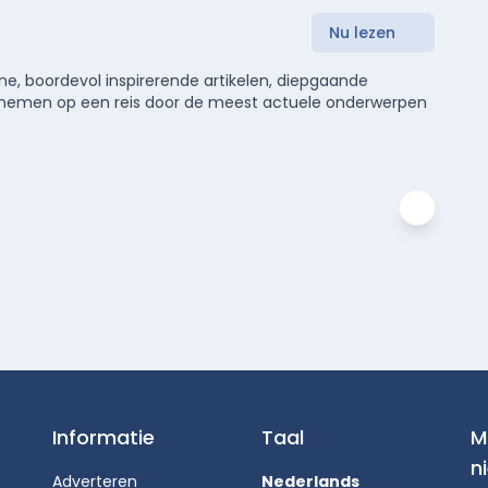
Nu lezen
e, boordevol inspirerende artikelen, diepgaande
meenemen op een reis door de meest actuele onderwerpen
Informatie
Taal
M
n
Adverteren
Nederlands