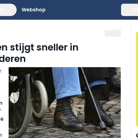
es
Webshop
Zo
 stijgt sneller in
nderen
r
in
7
ië
n