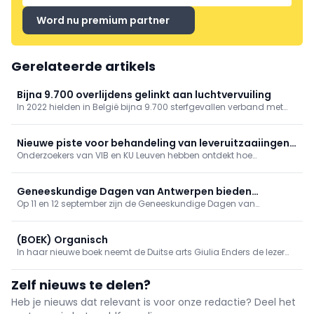
Word nu premium partner
Gerelateerde artikels
Bijna 9.700 overlijdens gelinkt aan luchtvervuiling
In 2022 hielden in België bijna 9.700 sterfgevallen verband met
luchtvervuiling, zo blijkt uit gegevens van gezondheidsinstituut
Sciensano. De organisatie bracht ook andere risicofactoren van
overlijden in kaart.
Nieuwe piste voor behandeling van leveruitzaaiingen
Onderzoekers van VIB en KU Leuven hebben ontdekt hoe
ontdekt
kankercellen die zich verspreiden naar de lever erin slagen om
aan het immuunsysteem te ontsnappen.
Geneeskundige Dagen van Antwerpen bieden
Op 11 en 12 september zijn de Geneeskundige Dagen van
gevarieerd programma
Antwerpen toe aan hun 81ste editie. Op het programma onder
meer tussenkomsten over vaccinaties, cardiologie, NKO, MKA en
nood- en rampgeneeskunde.
(BOEK) Organisch
In haar nieuwe boek neemt de Duitse arts Giulia Enders de lezer
mee op een fascinerende reis doorheen het lichaam. Longen,
spieren, hersenen, huid en het immuunsysteem worden op een
Zelf nieuws te delen?
originele manier voorgesteld.
Heb je nieuws dat relevant is voor onze redactie? Deel het