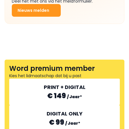
Deel het met ons via het meldformulier.
Nieuws melden
Word premium member
Kies het lidmaatschap dat bij u past
PRINT + DIGITAL
€ 149
/
Jaar
*
DIGITAL ONLY
€ 99
/
Jaar
*