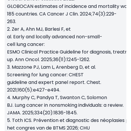
GLOBOCAN estimates of incidence and mortality world
185 countries. CA Cancer J Clin. 2024;74(3):229-
263.
2. Zer A, Ahn MJ, Barlesi F, et
al. Early and locally advanced non-small-
cell lung cancer:
ESMO Clinical Practice Guideline for diagnosis, treatm
up. Ann Oncol. 2025;36(11):1245-1262.
3. Mazzone PJ, Lam L, Arenberg D, et al.
Screening for lung cancer: CHEST
guideline and expert panel report. Chest.
2021;160(5):e427-e494.
4. Murphy C, Pandya T, Swanton C, Solomon
BJ. Lung cancer in nonsmoking individuals: a review.
JAMA. 2025;334(20):1836-1845.
5. Toth ICS. Prévention et diagnostic des néoplasies p
het congres van de BTMS 2026; CHU