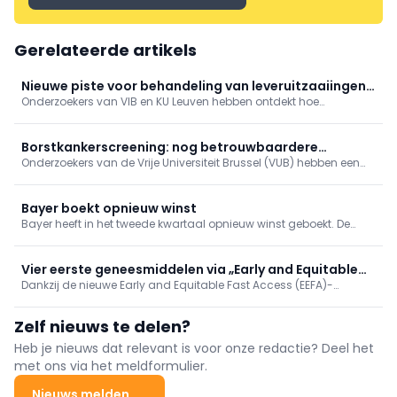
Gerelateerde artikels
Nieuwe piste voor behandeling van leveruitzaaiingen
Onderzoekers van VIB en KU Leuven hebben ontdekt hoe
ontdekt
kankercellen die zich verspreiden naar de lever erin slagen om
aan het immuunsysteem te ontsnappen.
Borstkankerscreening: nog betrouwbaardere
Onderzoekers van de Vrije Universiteit Brussel (VUB) hebben een
simulatiemodellen
ingenieuze manier gevonden om de computerberekeningen te
verbeteren die ten grondslag liggen aan programma’s voor
borstkankerscreening.
Bayer boekt opnieuw winst
Bayer heeft in het tweede kwartaal opnieuw winst geboekt. De
nettowinst bedroeg 219 miljoen euro, terwijl een jaar eerder nog
een verlies werd geboekt. De winst is te danken aan een forse
daling van de kosten voor juridische geschillen, met name rond
Vier eerste geneesmiddelen via „Early and Equitable
het onkruidverdelgingsmiddel Roundup.
Dankzij de nieuwe Early and Equitable Fast Access (EEFA)-
Access“
procedure hebben vier geneesmiddelen onlangs vroegtijdige
toegang gekregen. Drie van de vier geneesmiddelen vallen onder
Zelf nieuws te delen?
de oncologie, maar één ervan is bestemd voor de nefrologie.
Heb je nieuws dat relevant is voor onze redactie? Deel het
met ons via het meldformulier.
Nieuws melden