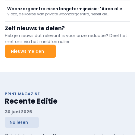
gezondheidsbeleid
beheersovereenkomsten voor het preventieve gezondheidsbeleid
Woonzorgcentra eisen langetermijnvisie: "Airco alleen
Vlozo, de koepel van private woonzorgcentra, hekelt de
bereidt ons niet voor op toekomst"
"opeenstapeling van regels" waar de sector aan moet voldoen.
Daarom pleit ze maandag samen met de Franstalige
Zelf nieuws te delen?
tegenhanger Femarbel voor een modernisering van de
erkennings- en investeringskaders.
Heb je nieuws dat relevant is voor onze redactie? Deel het
met ons via het meldformulier.
Nieuws melden
PRINT MAGAZINE
Recente Editie
30 juni 2026
Nu lezen