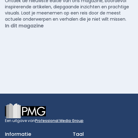
Ontdek de nieuwste editie van ons magazine, boordevol
inspirerende artikelen, diepgaande inzichten en prachtige
visuals. Laat je meenemen op een reis door de meest
actuele onderwerpen en verhalen die je niet wilt missen.
In dit magazine
Footer
Een uitgave van
Professional Media Group
Informatie
Taal