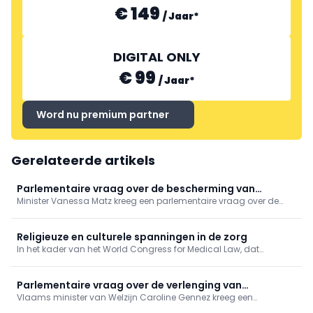
€ 149
/
Jaar
*
DIGITAL ONLY
€ 99
/
Jaar
*
Word nu premium partner
Gerelateerde artikels
Parlementaire vraag over de bescherming van
Minister Vanessa Matz kreeg een parlementaire vraag over de
persoonsgegevens bij gebruik van apps in het kader
bescherming van persoonsgegevens in femtech-apps. Ze wijst
van reproductieve gezondheidszorg
op het bestaande Europese regelgevend kader, maar zegt de
aandacht voor sensibilisering rond het gebruik van deze apps te
Religieuze en culturele spanningen in de zorg
willen versterken.
In het kader van het World Congress for Medical Law, dat
momenteel plaatsvindt in Antwerpen, werd vandaag de
Cusanus Leerstoel voor Gezondheidsrecht en Religieuze Diversiteit
officieel boven de doopvont gehouden.
Parlementaire vraag over de verlenging van
Vlaams minister van Welzijn Caroline Gennez kreeg een
beheersovereenkomsten voor preventief
parlementaire vraag over de verlenging van de bestaande