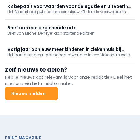
meer tussenkomsten over vaccinaties, cardiologie, NKO, MKA en
nood- en rampgeneeskunde.
KB bepaalt voorwaarden voor delegatie en uitvoering
Het Staatsblad publiceerde een nieuw KB dat de voorwaarden
van verpleegkundige handelingen in het kader van een
vastlegt voor de delegatie van technische verpleegkundige
gestructureerd zorgteam
handelingen binnen een gestructureerd zorgteam.
Brief aan een beginnende arts
Brief van Michel Deneyer aan startende artsen
Vorig jaar opnieuw meer kinderen in ziekenhuis bij
Het aantal kinderen dat noodgedwongen in een ziekenhuis werd
gebrek aan jeugdhulp
opgenomen omdat er geen plaats is in de jeugdhulp, is vorig
jaar opnieuw gestegen.
Zelf nieuws te delen?
Heb je nieuws dat relevant is voor onze redactie? Deel het
met ons via het meldformulier.
Nieuws melden
PRINT MAGAZINE