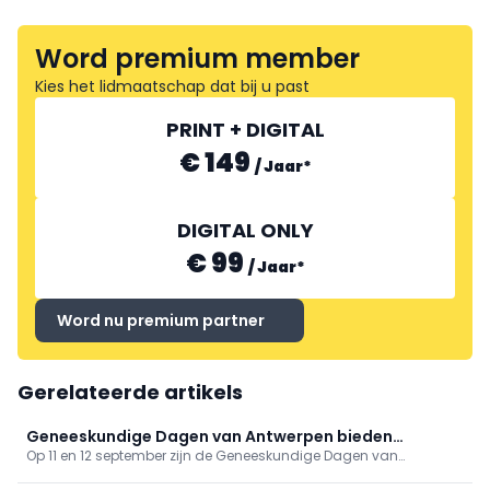
Word premium member
Kies het lidmaatschap dat bij u past
PRINT + DIGITAL
€ 149
/
Jaar
*
DIGITAL ONLY
€ 99
/
Jaar
*
Word nu premium partner
Gerelateerde artikels
Geneeskundige Dagen van Antwerpen bieden
Op 11 en 12 september zijn de Geneeskundige Dagen van
gevarieerd programma
Antwerpen toe aan hun 81ste editie. Op het programma onder