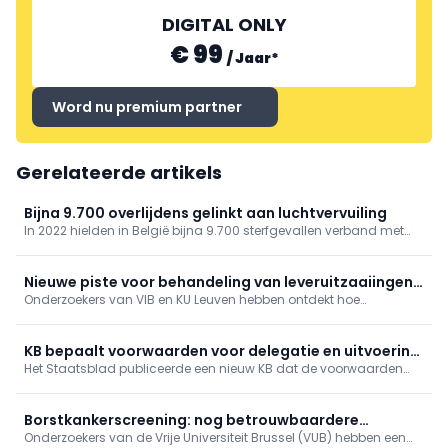
DIGITAL ONLY
€ 99
/
Jaar
*
Word nu premium partner
Gerelateerde artikels
Bijna 9.700 overlijdens gelinkt aan luchtvervuiling
In 2022 hielden in België bijna 9.700 sterfgevallen verband met
luchtvervuiling, zo blijkt uit gegevens van gezondheidsinstituut
Sciensano. De organisatie bracht ook andere risicofactoren van
overlijden in kaart.
Nieuwe piste voor behandeling van leveruitzaaiingen
Onderzoekers van VIB en KU Leuven hebben ontdekt hoe
ontdekt
kankercellen die zich verspreiden naar de lever erin slagen om
aan het immuunsysteem te ontsnappen.
KB bepaalt voorwaarden voor delegatie en uitvoering
Het Staatsblad publiceerde een nieuw KB dat de voorwaarden
van verpleegkundige handelingen in het kader van een
vastlegt voor de delegatie van technische verpleegkundige
gestructureerd zorgteam
handelingen binnen een gestructureerd zorgteam.
Borstkankerscreening: nog betrouwbaardere
Onderzoekers van de Vrije Universiteit Brussel (VUB) hebben een
simulatiemodellen