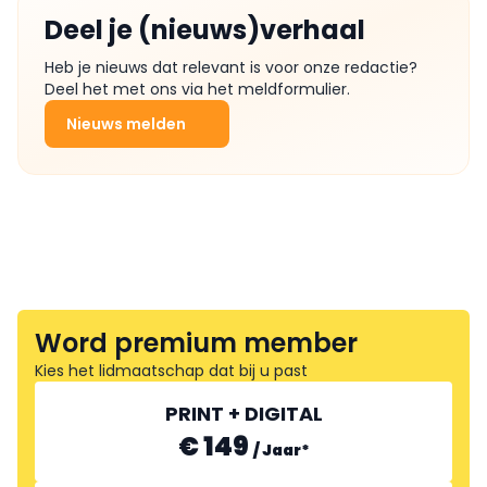
Deel je (nieuws)verhaal
Heb je nieuws dat relevant is voor onze redactie?
Deel het met ons via het meldformulier.
Nieuws melden
Word premium member
Kies het lidmaatschap dat bij u past
PRINT + DIGITAL
€ 149
/
Jaar
*