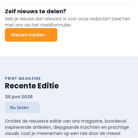
ingenieuze manier gevonden om de computerberekeningen te
verbeteren die ten grondslag liggen aan programma’s voor
Zelf nieuws te delen?
borstkankerscreening.
Heb je nieuws dat relevant is voor onze redactie? Deel het
met ons via het meldformulier.
Nieuws melden
PRINT MAGAZINE
Recente Editie
30 juni 2026
Nu lezen
Ontdek de nieuwste editie van ons magazine, boordevol
inspirerende artikelen, diepgaande inzichten en prachtige
visuals. Laat je meenemen op een reis door de meest