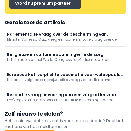
Word nu premium partner
Gerelateerde artikels
Parlementaire vraag over de bescherming van
Minister Vanessa Matz kreeg een parlementaire vraag over de
persoonsgegevens bij gebruik van apps in het kader
bescherming van persoonsgegevens in femtech-apps. Ze wijst
van reproductieve gezondheidszorg
op het bestaande Europese regelgevend kader, maar zegt de
aandacht voor sensibilisering rond het gebruik van deze apps te
Religieuze en culturele spanningen in de zorg
willen versterken.
In het kader van het World Congress for Medical Law, dat
momenteel plaatsvindt in Antwerpen, werd vandaag de
Cusanus Leerstoel voor Gezondheidsrecht en Religieuze Diversiteit
officieel boven de doopvont gehouden.
Europees Hof: verplichte vaccinatie voor welbepaalde
Het arrest volgt op een prejudiciële vraag van de Italiaanse
beroepsgroep discrimineert niet
rechter in een zaak over de vaccinatieplicht voor militairen.
Resolutie vraagt invoering van een zorgkoffer voor
Een'zorgkoffer' staat voor een structurele hervorming van de
mantelzorgers
huidige versnipperde verlofstelsels voor mantelzorgers.
Zelf nieuws te delen?
Heb je nieuws dat relevant is voor onze redactie? Deel het
met ons via het meldformulier.