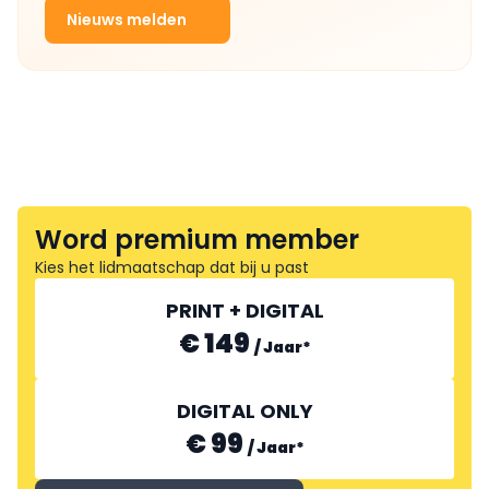
Nieuws melden
Word premium member
Kies het lidmaatschap dat bij u past
PRINT + DIGITAL
€ 149
/
Jaar
*
DIGITAL ONLY
€ 99
/
Jaar
*