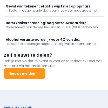
door het Robert Koch-Instituut.
Geval van tekenencefalitis wijst niet op opmars
In Postel, in de gemeente Mol, is een vrouw besmet geraakt met
tekenencefalitis na een tekenbeet die ze opliep in de regio. Dat
meldt RTV en het Agentschap Zorg bevestigt het nieuws.
Borstkankerscreening: nog betrouwbaardere
Onderzoekers van de Vrije Universiteit Brussel (VUB) hebben een
simulatiemodellen
ingenieuze manier gevonden om de computerberekeningen te
verbeteren die ten grondslag liggen aan programma’s voor
borstkankerscreening.
Alcohol verantwoordelijk voor 4% van de
Het aandeel alcoholgerelateerde sterfgevallen neemt jaar na
sterfgevallen in België
jaar toe, met de sterkste stijging in het Brussels Hoofdstedelijk
Gewest, blijkt uit de recentste cijfers van Sciensano.
Zelf nieuws te delen?
Heb je nieuws dat relevant is voor onze redactie? Deel het
met ons via het meldformulier.
Nieuws melden
PRINT MAGAZINE