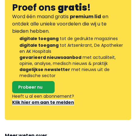
Proef ons
gratis
!
Word één maand gratis
premium lid
en
ontdek alle unieke voordelen die wij u te
bieden hebben.
digitale toegang
tot de gedrukte magazines
digitale toegang
tot Artsenkrant, De Apotheker
en AK Hospitals
gevarieerd nieuwsaanbod
met actualiteit,
opinie, analyse, medisch nieuws & praktijk
dagelijkse newsletter
met nieuws uit de
medische sector
Probeer nu
Heeft u al een abonnement?
Klik hier om aan te melden
Meer weten over