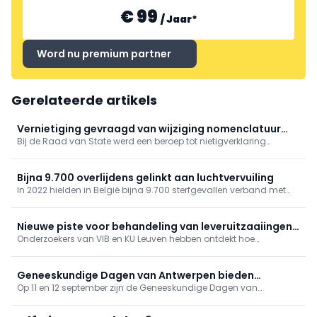
€ 99
/
Jaar
*
Word nu premium partner
Gerelateerde artikels
Vernietiging gevraagd van wijziging nomenclatuur
Bij de Raad van State werd een beroep tot nietigverklaring
voor spirometrie
ingesteld tegen het KB van 23 april 2026 dat de nomenclatuur
voor spirometrie wijzigt.
Bijna 9.700 overlijdens gelinkt aan luchtvervuiling
In 2022 hielden in België bijna 9.700 sterfgevallen verband met
luchtvervuiling, zo blijkt uit gegevens van gezondheidsinstituut
Sciensano. De organisatie bracht ook andere risicofactoren van
overlijden in kaart.
Nieuwe piste voor behandeling van leveruitzaaiingen
Onderzoekers van VIB en KU Leuven hebben ontdekt hoe
ontdekt
kankercellen die zich verspreiden naar de lever erin slagen om
aan het immuunsysteem te ontsnappen.
Geneeskundige Dagen van Antwerpen bieden
Op 11 en 12 september zijn de Geneeskundige Dagen van
gevarieerd programma
Antwerpen toe aan hun 81ste editie. Op het programma onder
meer tussenkomsten over vaccinaties, cardiologie, NKO, MKA en