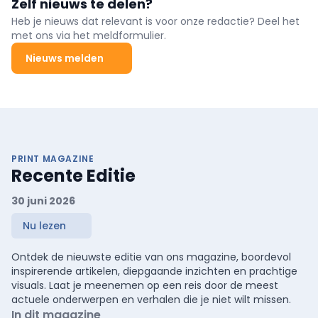
Zelf nieuws te delen?
nood- en rampgeneeskunde.
Heb je nieuws dat relevant is voor onze redactie? Deel het
met ons via het meldformulier.
Nieuws melden
PRINT MAGAZINE
Recente Editie
30 juni 2026
Nu lezen
Ontdek de nieuwste editie van ons magazine, boordevol
inspirerende artikelen, diepgaande inzichten en prachtige
visuals. Laat je meenemen op een reis door de meest
actuele onderwerpen en verhalen die je niet wilt missen.
In dit magazine