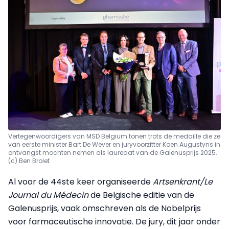
Vertegenwoordigers van MSD Belgium tonen trots de medaille die ze
van eerste minister Bart De Wever en juryvoorzitter Koen Augustyns in
ontvangst mochten nemen als laureaat van de Galenusprijs 2025.
(c) Ben Brolet
Al voor de 44ste keer organiseerde
Artsenkrant/Le
Journal du Médecin
de Belgische editie van de
Galenusprijs, vaak omschreven als de Nobelprijs
voor farmaceutische innovatie. De jury, dit jaar onder