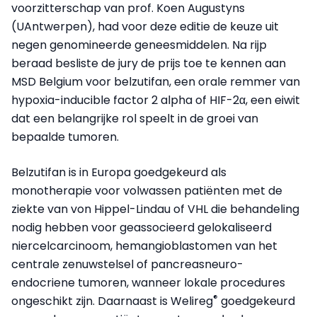
voorzitterschap van prof. Koen Augustyns
(UAntwerpen), had voor deze editie de keuze uit
negen genomineerde geneesmiddelen. Na rijp
beraad besliste de jury de prijs toe te kennen aan
MSD Belgium voor belzutifan, een orale remmer van
hypoxia-inducible factor 2 alpha of HIF-2α, een eiwit
dat een belangrijke rol speelt in de groei van
bepaalde tumoren.
Belzutifan is in Europa goedgekeurd als
monotherapie voor volwassen patiënten met de
ziekte van von Hippel-Lindau of VHL die behandeling
nodig hebben voor geassocieerd gelokaliseerd
niercelcarcinoom, hemangioblastomen van het
centrale zenuwstelsel of pancreasneuro-
endocriene tumoren, wanneer lokale procedures
®
ongeschikt zijn. Daarnaast is Welireg
goedgekeurd