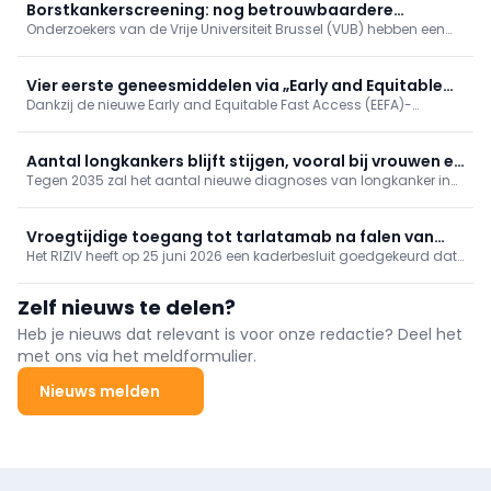
Borstkankerscreening: nog betrouwbaardere
Onderzoekers van de Vrije Universiteit Brussel (VUB) hebben een
simulatiemodellen
ingenieuze manier gevonden om de computerberekeningen te
verbeteren die ten grondslag liggen aan programma’s voor
borstkankerscreening.
Vier eerste geneesmiddelen via „Early and Equitable
Dankzij de nieuwe Early and Equitable Fast Access (EEFA)-
Access“
procedure hebben vier geneesmiddelen onlangs vroegtijdige
toegang gekregen. Drie van de vier geneesmiddelen vallen onder
de oncologie, maar één ervan is bestemd voor de nefrologie.
Aantal longkankers blijft stijgen, vooral bij vrouwen en
Tegen 2035 zal het aantal nieuwe diagnoses van longkanker in
niet-rokers
België naar verwachting stijgen van 9.487 naar 11.429 per jaar.
Vroegtijdige toegang tot tarlatamab na falen van
Het RIZIV heeft op 25 juni 2026 een kaderbesluit goedgekeurd dat
een eerstelijnsbehandeling bij kleincellige longkanker
vroegtijdige toegang biedt tot tarlatamab, dat onder de naam
Imdylltra op de markt wordt gebracht, voor bepaalde
Zelf nieuws te delen?
volwassenen met kleincellige longkanker in een vergevorderd
stadium. De behandeling is bedoeld voor patiënten bij wie de
Heb je nieuws dat relevant is voor onze redactie? Deel het
ziekte is voortgeschreden of is teruggekomen na een
met ons via het meldformulier.
eerstelijnsbehandeling op basis van platinachemotherapie,
eventueel in combinatie met een PD-(L)1-remmer.
Nieuws melden