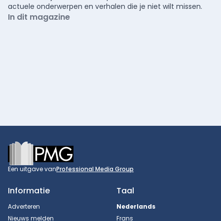
actuele onderwerpen en verhalen die je niet wilt missen.
In dit magazine
Footer
Een uitgave van
Professional Media Group
Informatie
Taal
Adverteren
Nederlands
Nieuws melden
Frans