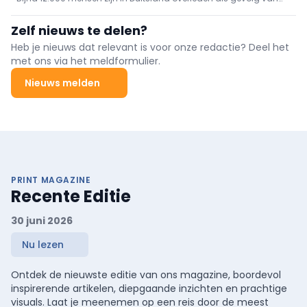
de hittegolf, zo blijkt uit cijfers die donderdag zijn gepubliceerd
door het Robert Koch-Instituut.
Zelf nieuws te delen?
Heb je nieuws dat relevant is voor onze redactie? Deel het
met ons via het meldformulier.
Nieuws melden
PRINT MAGAZINE
Recente Editie
30 juni 2026
Nu lezen
Ontdek de nieuwste editie van ons magazine, boordevol
inspirerende artikelen, diepgaande inzichten en prachtige
visuals. Laat je meenemen op een reis door de meest