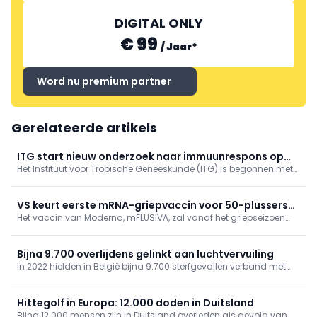
DIGITAL ONLY
€ 99
/
Jaar
*
Word nu premium partner
Gerelateerde artikels
ITG start nieuw onderzoek naar immuunrespons op
Het Instituut voor Tropische Geneeskunde (ITG) is begonnen met
ebolavariant
een nieuw ebola-onderzoek, bovenop de klinische proeven
waarbij men in de Democratische Republiek Congo (DRC) reeds
betrokken was. Het gaat om onderzoek dat kijkt naar de
VS keurt eerste mRNA-griepvaccin voor 50-plussers
immuunrespons.
Het vaccin van Moderna, mFLUSIVA, zal vanaf het griepseizoen
goed
2026-2027 beschikbaar zijn voor Amerikanen van 50 jaar en
oude
Bijna 9.700 overlijdens gelinkt aan luchtvervuiling
In 2022 hielden in België bijna 9.700 sterfgevallen verband met
luchtvervuiling, zo blijkt uit gegevens van gezondheidsinstituut
Sciensano. De organisatie bracht ook andere risicofactoren van
overlijden in kaart.
Hittegolf in Europa: 12.000 doden in Duitsland
Bijna 12.000 mensen zijn in Duitsland overleden als gevolg van