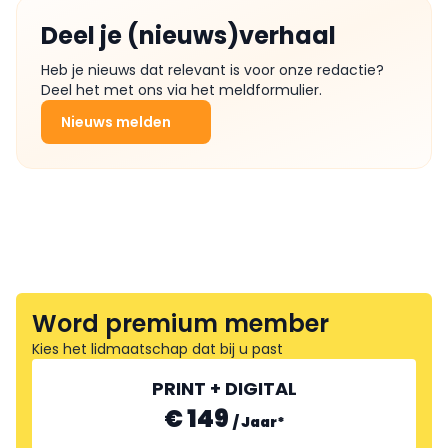
Deel je (nieuws)verhaal
Heb je nieuws dat relevant is voor onze redactie?
Deel het met ons via het meldformulier.
Nieuws melden
Word premium member
Kies het lidmaatschap dat bij u past
PRINT + DIGITAL
€ 149
/
Jaar
*