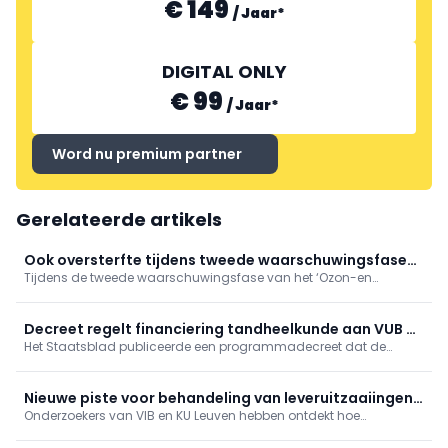
€ 149
/
Jaar
*
DIGITAL ONLY
€ 99
/
Jaar
*
Word nu premium partner
Gerelateerde artikels
Ook oversterfte tijdens tweede waarschuwingsfase
Tijdens de tweede waarschuwingsfase van het ‘Ozon-en
'Ozon- en hitteplan'
hitteplan’ deze zomer, tussen 4 en 17 juli 2026, was er sprake van
een oversterfte van 14,8%. Hiermee blijft de oversterfte aanhouden,
hoewel beperkter dan tijdens de hittegolf eind juni.
Decreet regelt financiering tandheelkunde aan VUB en
Het Staatsblad publiceerde een programmadecreet dat de
geneeskunde aan UHasselt
financiering regelt van de nieuwe opleidingen tandheelkunde
aan de VUB en geneeskunde aan de UHasselt.
Nieuwe piste voor behandeling van leveruitzaaiingen
Onderzoekers van VIB en KU Leuven hebben ontdekt hoe
ontdekt
kankercellen die zich verspreiden naar de lever erin slagen om
aan het immuunsysteem te ontsnappen.