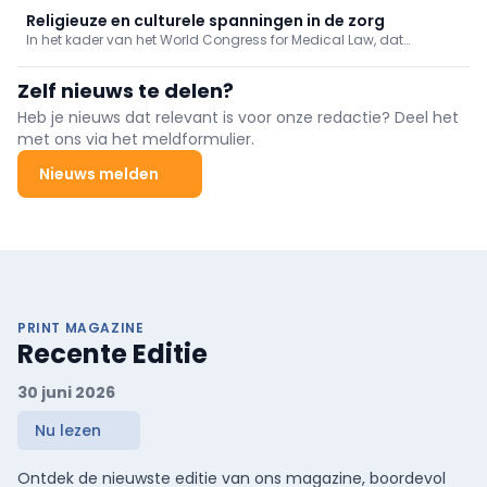
Religieuze en culturele spanningen in de zorg
In het kader van het World Congress for Medical Law, dat
momenteel plaatsvindt in Antwerpen, werd vandaag de
Cusanus Leerstoel voor Gezondheidsrecht en Religieuze Diversiteit
Zelf nieuws te delen?
officieel boven de doopvont gehouden.
Heb je nieuws dat relevant is voor onze redactie? Deel het
met ons via het meldformulier.
Nieuws melden
PRINT MAGAZINE
Recente Editie
30 juni 2026
Nu lezen
Ontdek de nieuwste editie van ons magazine, boordevol