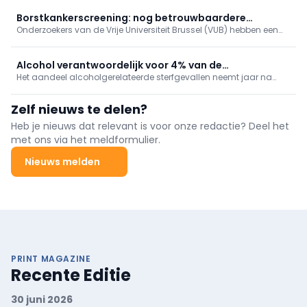
meer tussenkomsten over vaccinaties, cardiologie, NKO, MKA en
nood- en rampgeneeskunde.
Borstkankerscreening: nog betrouwbaardere
Onderzoekers van de Vrije Universiteit Brussel (VUB) hebben een
simulatiemodellen
ingenieuze manier gevonden om de computerberekeningen te
verbeteren die ten grondslag liggen aan programma’s voor
borstkankerscreening.
Alcohol verantwoordelijk voor 4% van de
Het aandeel alcoholgerelateerde sterfgevallen neemt jaar na
sterfgevallen in België
jaar toe, met de sterkste stijging in het Brussels Hoofdstedelijk
Gewest, blijkt uit de recentste cijfers van Sciensano.
Zelf nieuws te delen?
Heb je nieuws dat relevant is voor onze redactie? Deel het
met ons via het meldformulier.
Nieuws melden
PRINT MAGAZINE
Recente Editie
30 juni 2026