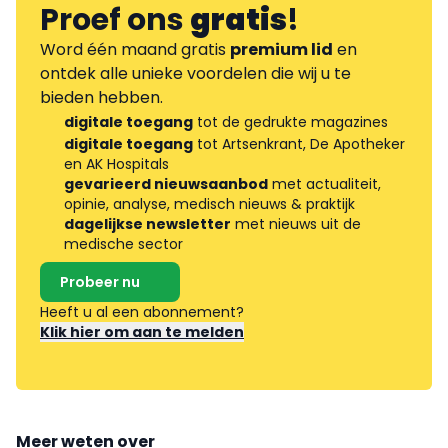
Proef ons
gratis
!
Word één maand gratis
premium lid
en
ontdek alle unieke voordelen die wij u te
bieden hebben.
digitale toegang
tot de gedrukte magazines
digitale toegang
tot Artsenkrant, De Apotheker
en AK Hospitals
gevarieerd nieuwsaanbod
met actualiteit,
opinie, analyse, medisch nieuws & praktijk
dagelijkse newsletter
met nieuws uit de
medische sector
Probeer nu
Heeft u al een abonnement?
Klik hier om aan te melden
Meer weten over