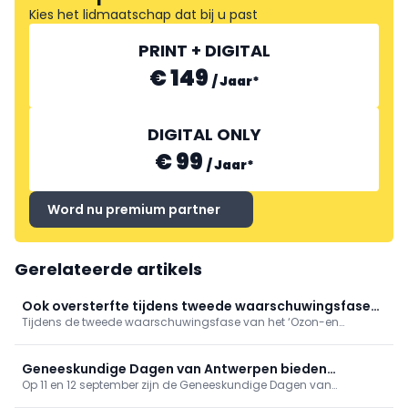
Kies het lidmaatschap dat bij u past
PRINT + DIGITAL
€ 149
/
Jaar
*
DIGITAL ONLY
€ 99
/
Jaar
*
Word nu premium partner
Gerelateerde artikels
Ook oversterfte tijdens tweede waarschuwingsfase
Tijdens de tweede waarschuwingsfase van het ‘Ozon-en
'Ozon- en hitteplan'
hitteplan’ deze zomer, tussen 4 en 17 juli 2026, was er sprake van
een oversterfte van 14,8%. Hiermee blijft de oversterfte aanhouden,
hoewel beperkter dan tijdens de hittegolf eind juni.
Geneeskundige Dagen van Antwerpen bieden
Op 11 en 12 september zijn de Geneeskundige Dagen van
gevarieerd programma
Antwerpen toe aan hun 81ste editie. Op het programma onder