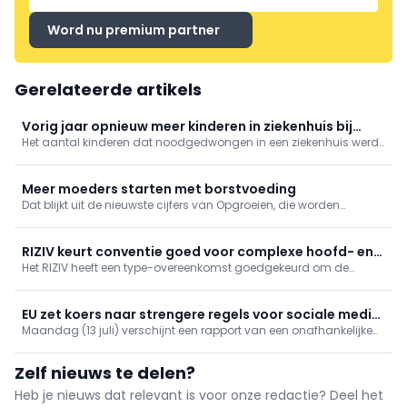
Word nu premium partner
Gerelateerde artikels
Vorig jaar opnieuw meer kinderen in ziekenhuis bij
Het aantal kinderen dat noodgedwongen in een ziekenhuis werd
gebrek aan jeugdhulp
opgenomen omdat er geen plaats is in de jeugdhulp, is vorig
jaar opnieuw gestegen.
Meer moeders starten met borstvoeding
Dat blijkt uit de nieuwste cijfers van Opgroeien, die worden
gepubliceerd aan de vooravond van de Week van de
Borstvoeding (1 tot 7 augustus).
RIZIV keurt conventie goed voor complexe hoofd- en
Het RIZIV heeft een type-overeenkomst goedgekeurd om de
halskankerzorg
complexe zorg voor patiënten met kwaadaardige tumoren van
hoofd- en hals te vergoeden via referentiecentra.
EU zet koers naar strengere regels voor sociale media
Maandag (13 juli) verschijnt een rapport van een onafhankelijke
voor jongeren
expertengroep over de risico's van sociale media voor kinderen.
Volgens ingewijden wil Commissievoorzitter Ursula von der Leyen
Zelf nieuws te delen?
de aanbevelingen gebruiken als onderbouwing voor mogelijke
EU-brede leeftijdsbeperkingen, die mogelijk al in september
Heb je nieuws dat relevant is voor onze redactie? Deel het
worden voorgesteld.