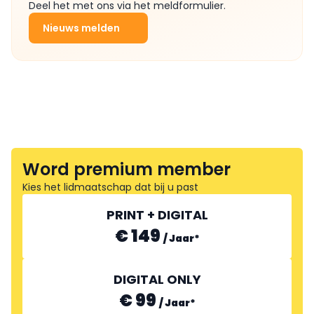
Deel het met ons via het meldformulier.
Nieuws melden
Word premium member
Kies het lidmaatschap dat bij u past
PRINT + DIGITAL
€ 149
/
Jaar
*
DIGITAL ONLY
€ 99
/
Jaar
*